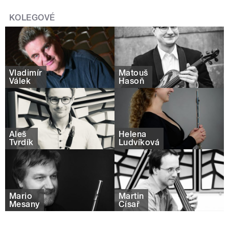
KOLEGOVÉ
Vladimír
Matouš
Válek
Hasoň
Aleš
Helena
Tvrdík
Ludvíková
Mario
Martin
Mesany
Císař