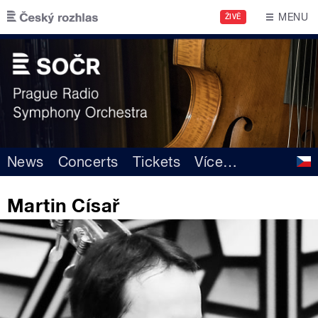
Skip to main content
MENU
ŽIVĚ
News
Concerts
Tickets
Více
…
Martin Císař