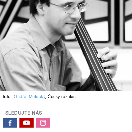
foto:
Ondřej Melecký
,
Český rozhlas
SLEDUJTE NÁS