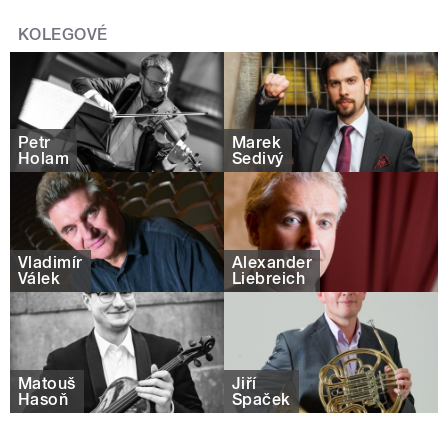
KOLEGOVÉ
Petr
Marek
Holam
Šedivý
Vladimír
Alexander
Válek
Liebreich
Matouš
Jiří
Hasoň
Špaček