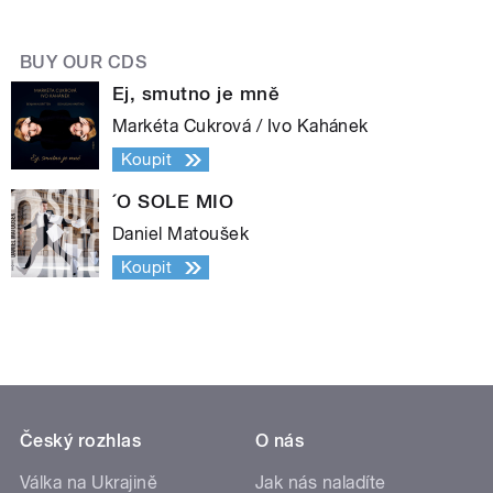
BUY OUR CDS
Ej, smutno je mně
Markéta Cukrová / Ivo Kahánek
Koupit
´O SOLE MIO
Daniel Matoušek
Koupit
Český rozhlas
O nás
Válka na Ukrajině
Jak nás naladíte