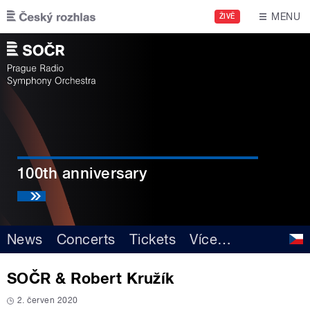
Skip to main content
MENU
ŽIVĚ
100th anniversary
News
Concerts
Tickets
Více
…
SOČR & Robert Kružík
2. červen 2020