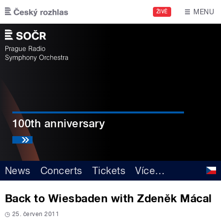
Skip to main content
MENU
ŽIVĚ
100th anniversary
News
Concerts
Tickets
Více
…
Back to Wiesbaden with Zdeněk Mácal
25. červen 2011