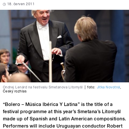
18. červen 2011
Ondrej Lenárd na festivalu Smetanova Litomyšl
|
foto:
Jitka Novotná
,
Český rozhlas
“Bolero – Música Ibérica Y Latina” is the title of a
festival programme at this year’s Smetana’s Litomyšl
made up of Spanish and Latin American compositions.
Performers will include Uruguayan conductor Robert