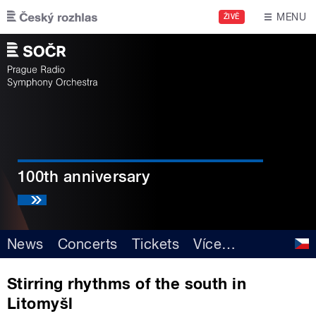
Skip to main content
MENU
ŽIVĚ
100th anniversary
News
Concerts
Tickets
Více
…
Stirring rhythms of the south in
Litomyšl