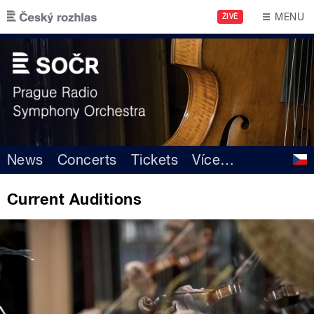
Skip to main content
MENU
ŽIVĚ
News
Concerts
Tickets
Více
…
Current Auditions