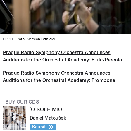
PRSO
|
foto:
Vojtěch Brtnický
Prague Radio Symphony Orchestra Announces
Auditions for the Orchestral Academy: Flute/Piccolo
Prague Radio Symphony Orchestra Announces
Auditions for the Orchestral Academy: Trombone
BUY OUR CDS
´O SOLE MIO
Daniel Matoušek
Koupit